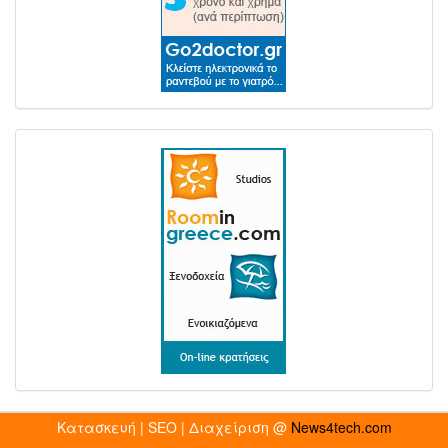
Κατασκευή | SEO | Διαχείριση @
News4tech.com