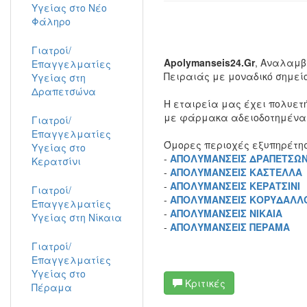
Υγείας στο Νέο
Φάληρο
Γιατροί/
Apolymanseis24.Gr
, Αναλαμβ
Επαγγελματίες
Πειραιάς με μοναδικό σημεί
Υγείας στη
Δραπετσώνα
Η εταιρεία μας έχει πολυετή
με φάρμακα αδειοδοτημένα α
Γιατροί/
Επαγγελματίες
Όμορες περιοχές εξυπηρέτησ
Υγείας στο
-
ΑΠΟΛΥΜΑΝΣΕΙΣ ΔΡΑΠΕΤΣΩ
Κερατσίνι
-
ΑΠΟΛΥΜΑΝΣΕΙΣ ΚΑΣΤΕΛΛΑ
-
ΑΠΟΛΥΜΑΝΣΕΙΣ ΚΕΡΑΤΣΙΝΙ
Γιατροί/
-
ΑΠΟΛΥΜΑΝΣΕΙΣ ΚΟΡΥΔΑΛΛ
Επαγγελματίες
-
ΑΠΟΛΥΜΑΝΣΕΙΣ ΝΙΚΑΙΑ
Υγείας στη Νίκαια
-
ΑΠΟΛΥΜΑΝΣΕΙΣ ΠΕΡΑΜΑ
Γιατροί/
Επαγγελματίες
Υγείας στο
Κριτικές
Πέραμα