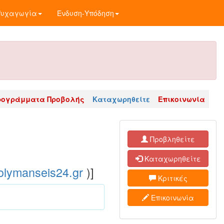
Ψυχαγωγία
Ένδυση-Υπόδηση
ρογράμματα Προβολής
Καταχωρηθείτε
Επικοινωνία
Προβληθείτε
Καταχωρηθείτε
lymanseis24.gr
)
]
Κριτικές
Επικοινωνία