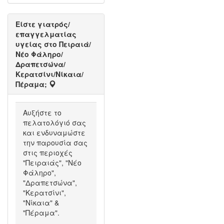
Είστε γιατρός/
επαγγελματίας
υγείας στο Πειραιά/
Νέο Φάληρο/
Δραπετσώνα/
Κερατσίνι/Νίκαια/
Πέραμα;
Αυξήστε το
πελατολόγιό σας
και ενδυναμώστε
την παρουσία σας
στις περιοχές
"Πειραιάς", "Νέο
Φάληρο",
"Δραπετσώνα",
"Κερατσίνι",
"Νίκαια" &
"Πέραμα".